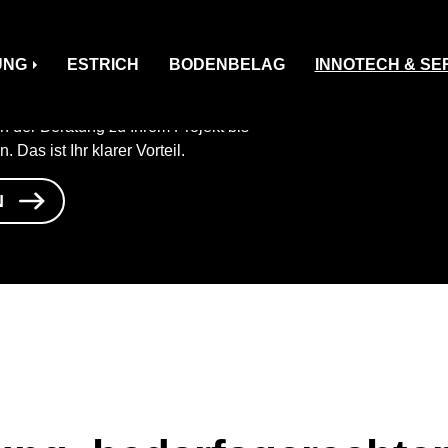
NG
ESTRICH
BODENBELAG
INNOTECH & SE
ontage
 der Beratung zu Ihrem Projekt bis
Das ist Ihr klarer Vorteil.
N