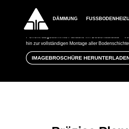
Hauptnavigation
DÄMMUNG
FUSSBODENHEIZU
Von Beratung bis M
Perfekt abgestimmte Abläufe im Bodenaufbau – von
Direkt
hin zur vollständigen Montage aller Bodenschichten. 
zum
Inhalt
IMAGEBROSCHÜRE HERUNTERLADE