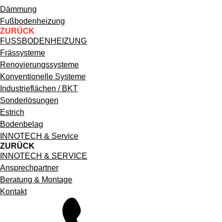
Hauptnavigation
Dämmung
Fußbodenheizung
ZURÜCK
FUSSBODENHEIZUNG
Frässysteme
Renovierungssysteme
Konventionelle Systeme
Industrieflächen / BKT
Sonderlösungen
Estrich
Bodenbelag
INNOTECH & Service
ZURÜCK
WIR SIND INNOTECH
INNOTECH & SERVICE
Ansprechpartner
Kontaktieren
Beratung & Montage
Kontakt